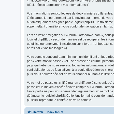
« http://www.forum-orthodoxe.com/~forum ») et phpBB (désigné ci-
(désignées ci-après par « vos informations »).
Vos informations sont collectées de deux manières différentes.
téléchargés temporairement par le navigateur internet de votre 
automatiquement assignés par le logiciel phpBB. Un troisième co
et permettant d’améliorer votre confort de navigation en tant qu’u
Lors de votre navigation sur « forum - orthodoxe .com », nous
logiciel phpBB. La seconde manière est de récupérer les infor
qu’utilisateur anonyme, l’inscription sur « forum - orthodoxe .
après par « vos messages »).
Votre compte contiendra au minimum un identifiant unique (dés
par « votre mot de passe ») et une adresse de courriel personn
pays qui héberge notre serveur. Toutes les informations, en-deho
sont obligatoires ou facultatives, à la seule discrétion de « f
plus, vous pouvez décider de vous abonner ou non à la liste de
Votre mot de passe est chiffré (par un chiffrage à sens unique) 
passe est le moyen d’accès à votre compte sur « forum - orthod
tierce partie ne peut vous demander légitimement votre mot de 
défaut sur le logiciel phpBB. Cette fonctionnalité vous demande
puissiez reprendre le contrôle de votre compte.
Site web
Index forum