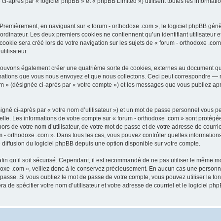
après par « logiciel phpBB » et « phpBB Limited ») utilisent toutes les informations
 Premièrement, en naviguant sur « forum - orthodoxe .com », le logiciel phpBB génèr
ordinateur. Les deux premiers cookies ne contiennent qu’un identifiant utilisateur 
okie sera créé lors de votre navigation sur les sujets de « forum - orthodoxe .com 
tilisateur.
 pouvons également créer une quatrième sorte de cookies, externes au document qu
mations que vous nous envoyez et que nous collectons. Ceci peut correspondre — m
com » (désignée ci-après par « votre compte ») et les messages que vous publiez aprè
igné ci-après par « votre nom d’utilisateur ») et un mot de passe personnel vous p
elle. Les informations de votre compte sur « forum - orthodoxe .com » sont protégé
rs de votre nom d’utilisateur, de votre mot de passe et de votre adresse de courriel
orum - orthodoxe .com ». Dans tous les cas, vous pouvez contrôler quelles informat
 diffusion du logiciel phpBB depuis une option disponible sur votre compte.
afin qu’il soit sécurisé. Cependant, il est recommandé de ne pas utiliser le même mot
oxe .com », veillez donc à le conservez précieusement. En aucun cas une personne 
passe. Si vous oubliez le mot de passe de votre compte, vous pouvez utiliser la fo
ra de spécifier votre nom d’utilisateur et votre adresse de courriel et le logiciel