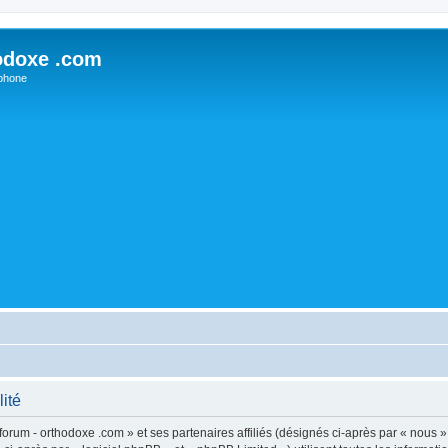
odoxe .com
phone
lité
forum - orthodoxe .com » et ses partenaires affiliés (désignés ci-après par « nous »,