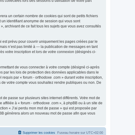
 collectées lors des sessions d’utilisation de votre part
era un certain nombre de cookies qui sont de petits fichiers
et un identifiant anonyme de session qui vous sont
», archivant de ce fait tous les sujets que vous avez consultés
i est prévu pour couvrir uniquement les pages créées par le
ais n’est pas limité à — la publication de messages en tant
s votre inscription et lors de votre connexion (désignés ci-
ermettant de vous connecter à votre compte (désigné ci-après
es par les lois de protection des données applicables dans le
 requis par « forum - orthodoxe .com » durant votre inscription,
ions de votre compte vous souhaitez rendre publiques ou non. De
 de passe sur plusieurs sites internet différents. Votre mot de
affiliée à « forum - orthodoxe .com », à phpBB ou à un site de
nction « J’ai perdu mon mot de passe » qui est proposée par
 phpBB générera alors un nouveau mot de passe afin que vous
Supprimer les cookies
Fuseau horaire sur
UTC+02:00