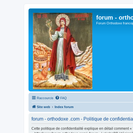
forum - orth
Forum Orthodoxe franco
Raccourcis
FAQ
Site web
Index forum
forum - orthodoxe .com - Politique de confidentia
Cette politique de confidentialité explique en détail comment « 