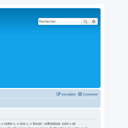
Rechercher
Recherche avancé
Inscription
Connexion
 « notre », « nos », « forum - orthodoxe .com » et