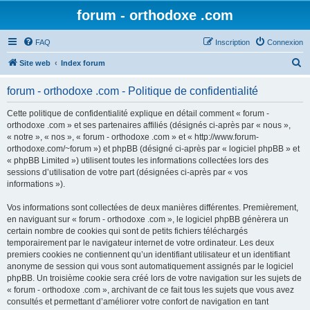
forum - orthodoxe .com
FAQ
Inscription
Connexion
R
Site web
Index forum
e
forum - orthodoxe .com - Politique de confidentialité
c
h
Cette politique de confidentialité explique en détail comment « forum -
orthodoxe .com » et ses partenaires affiliés (désignés ci-après par « nous »,
e
« notre », « nos », « forum - orthodoxe .com » et « http://www.forum-
r
orthodoxe.com/~forum ») et phpBB (désigné ci-après par « logiciel phpBB » et
« phpBB Limited ») utilisent toutes les informations collectées lors des
c
sessions d’utilisation de votre part (désignées ci-après par « vos
h
informations »).
e
Vos informations sont collectées de deux manières différentes. Premièrement,
r
en naviguant sur « forum - orthodoxe .com », le logiciel phpBB génèrera un
certain nombre de cookies qui sont de petits fichiers téléchargés
temporairement par le navigateur internet de votre ordinateur. Les deux
premiers cookies ne contiennent qu’un identifiant utilisateur et un identifiant
anonyme de session qui vous sont automatiquement assignés par le logiciel
phpBB. Un troisième cookie sera créé lors de votre navigation sur les sujets de
« forum - orthodoxe .com », archivant de ce fait tous les sujets que vous avez
consultés et permettant d’améliorer votre confort de navigation en tant