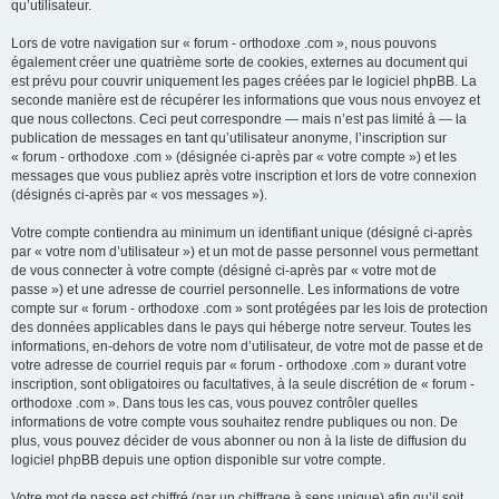
qu’utilisateur.
Lors de votre navigation sur « forum - orthodoxe .com », nous pouvons
également créer une quatrième sorte de cookies, externes au document qui
est prévu pour couvrir uniquement les pages créées par le logiciel phpBB. La
seconde manière est de récupérer les informations que vous nous envoyez et
que nous collectons. Ceci peut correspondre — mais n’est pas limité à — la
publication de messages en tant qu’utilisateur anonyme, l’inscription sur
« forum - orthodoxe .com » (désignée ci-après par « votre compte ») et les
messages que vous publiez après votre inscription et lors de votre connexion
(désignés ci-après par « vos messages »).
Votre compte contiendra au minimum un identifiant unique (désigné ci-après
par « votre nom d’utilisateur ») et un mot de passe personnel vous permettant
de vous connecter à votre compte (désigné ci-après par « votre mot de
passe ») et une adresse de courriel personnelle. Les informations de votre
compte sur « forum - orthodoxe .com » sont protégées par les lois de protection
des données applicables dans le pays qui héberge notre serveur. Toutes les
informations, en-dehors de votre nom d’utilisateur, de votre mot de passe et de
votre adresse de courriel requis par « forum - orthodoxe .com » durant votre
inscription, sont obligatoires ou facultatives, à la seule discrétion de « forum -
orthodoxe .com ». Dans tous les cas, vous pouvez contrôler quelles
informations de votre compte vous souhaitez rendre publiques ou non. De
plus, vous pouvez décider de vous abonner ou non à la liste de diffusion du
logiciel phpBB depuis une option disponible sur votre compte.
Votre mot de passe est chiffré (par un chiffrage à sens unique) afin qu’il soit