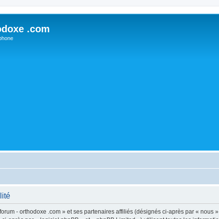
odoxe .com
phone
lité
forum - orthodoxe .com » et ses partenaires affiliés (désignés ci-après par « nous »,