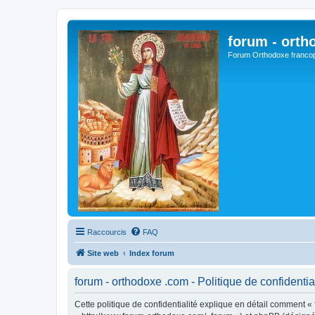
forum - orth
Forum Orthodoxe franco
Raccourcis
FAQ
Site web
Index forum
forum - orthodoxe .com - Politique de confidentia
Cette politique de confidentialité explique en détail comment « 