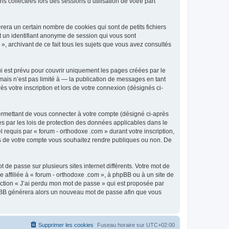
 collectées lors des sessions d’utilisation de votre part
era un certain nombre de cookies qui sont de petits fichiers
et un identifiant anonyme de session qui vous sont
», archivant de ce fait tous les sujets que vous avez consultés
i est prévu pour couvrir uniquement les pages créées par le
ais n’est pas limité à — la publication de messages en tant
s votre inscription et lors de votre connexion (désignés ci-
ermettant de vous connecter à votre compte (désigné ci-après
es par les lois de protection des données applicables dans le
 requis par « forum - orthodoxe .com » durant votre inscription,
ions de votre compte vous souhaitez rendre publiques ou non. De
 de passe sur plusieurs sites internet différents. Votre mot de
affiliée à « forum - orthodoxe .com », à phpBB ou à un site de
nction « J’ai perdu mon mot de passe » qui est proposée par
 phpBB générera alors un nouveau mot de passe afin que vous
Supprimer les cookies
Fuseau horaire sur
UTC+02:00