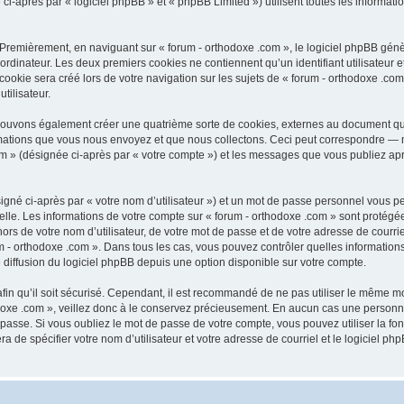
après par « logiciel phpBB » et « phpBB Limited ») utilisent toutes les informations
 Premièrement, en naviguant sur « forum - orthodoxe .com », le logiciel phpBB génèr
ordinateur. Les deux premiers cookies ne contiennent qu’un identifiant utilisateur 
okie sera créé lors de votre navigation sur les sujets de « forum - orthodoxe .com 
tilisateur.
 pouvons également créer une quatrième sorte de cookies, externes au document qu
mations que vous nous envoyez et que nous collectons. Ceci peut correspondre — m
com » (désignée ci-après par « votre compte ») et les messages que vous publiez aprè
igné ci-après par « votre nom d’utilisateur ») et un mot de passe personnel vous p
elle. Les informations de votre compte sur « forum - orthodoxe .com » sont protégé
rs de votre nom d’utilisateur, de votre mot de passe et de votre adresse de courriel
orum - orthodoxe .com ». Dans tous les cas, vous pouvez contrôler quelles informat
 diffusion du logiciel phpBB depuis une option disponible sur votre compte.
afin qu’il soit sécurisé. Cependant, il est recommandé de ne pas utiliser le même mot
oxe .com », veillez donc à le conservez précieusement. En aucun cas une personne 
passe. Si vous oubliez le mot de passe de votre compte, vous pouvez utiliser la fo
ra de spécifier votre nom d’utilisateur et votre adresse de courriel et le logiciel