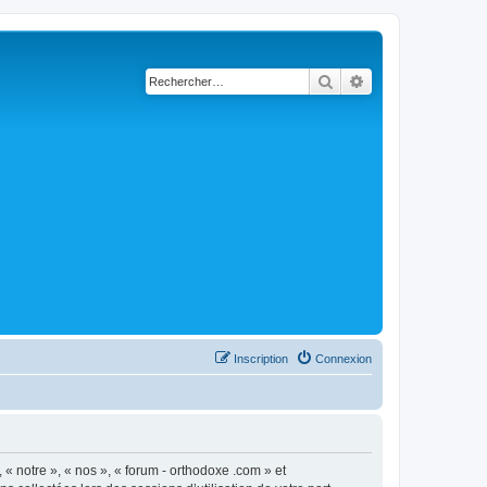
Rechercher
Recherche avancé
Inscription
Connexion
 « notre », « nos », « forum - orthodoxe .com » et