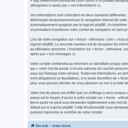
« http://www.forum-orthodoxe.com/~forum ») et phpBB (désigné ci-
(désignées ci-après par « vos informations »).
Vos informations sont collectées de deux manières différentes.
téléchargés temporairement par le navigateur internet de votre 
automatiquement assignés par le logiciel phpBB. Un troisième co
et permettant d’améliorer votre confort de navigation en tant qu’u
Lors de votre navigation sur « forum - orthodoxe .com », nous
logiciel phpBB. La seconde manière est de récupérer les infor
qu’utilisateur anonyme, l’inscription sur « forum - orthodoxe .
après par « vos messages »).
Votre compte contiendra au minimum un identifiant unique (dés
par « votre mot de passe ») et une adresse de courriel personn
pays qui héberge notre serveur. Toutes les informations, en-deho
sont obligatoires ou facultatives, à la seule discrétion de « f
plus, vous pouvez décider de vous abonner ou non à la liste de
Votre mot de passe est chiffré (par un chiffrage à sens unique) 
passe est le moyen d’accès à votre compte sur « forum - orthod
tierce partie ne peut vous demander légitimement votre mot de 
défaut sur le logiciel phpBB. Cette fonctionnalité vous demande
puissiez reprendre le contrôle de votre compte.
Site web
Index forum