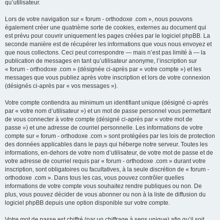
qu’utilisateur.
Lors de votre navigation sur « forum - orthodoxe .com », nous pouvons
également créer une quatrième sorte de cookies, externes au document qui
est prévu pour couvrir uniquement les pages créées par le logiciel phpBB. La
seconde manière est de récupérer les informations que vous nous envoyez et
que nous collectons. Ceci peut correspondre — mais n’est pas limité à — la
publication de messages en tant qu’utilisateur anonyme, l’inscription sur
« forum - orthodoxe .com » (désignée ci-après par « votre compte ») et les
messages que vous publiez après votre inscription et lors de votre connexion
(désignés ci-après par « vos messages »).
Votre compte contiendra au minimum un identifiant unique (désigné ci-après
par « votre nom d’utilisateur ») et un mot de passe personnel vous permettant
de vous connecter à votre compte (désigné ci-après par « votre mot de
passe ») et une adresse de courriel personnelle. Les informations de votre
compte sur « forum - orthodoxe .com » sont protégées par les lois de protection
des données applicables dans le pays qui héberge notre serveur. Toutes les
informations, en-dehors de votre nom d’utilisateur, de votre mot de passe et de
votre adresse de courriel requis par « forum - orthodoxe .com » durant votre
inscription, sont obligatoires ou facultatives, à la seule discrétion de « forum -
orthodoxe .com ». Dans tous les cas, vous pouvez contrôler quelles
informations de votre compte vous souhaitez rendre publiques ou non. De
plus, vous pouvez décider de vous abonner ou non à la liste de diffusion du
logiciel phpBB depuis une option disponible sur votre compte.
Votre mot de passe est chiffré (par un chiffrage à sens unique) afin qu’il soit