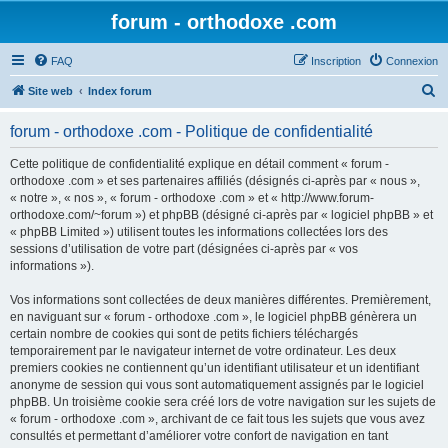
forum - orthodoxe .com
FAQ
Inscription
Connexion
R
Site web
Index forum
e
forum - orthodoxe .com - Politique de confidentialité
c
h
Cette politique de confidentialité explique en détail comment « forum -
orthodoxe .com » et ses partenaires affiliés (désignés ci-après par « nous »,
e
« notre », « nos », « forum - orthodoxe .com » et « http://www.forum-
r
orthodoxe.com/~forum ») et phpBB (désigné ci-après par « logiciel phpBB » et
« phpBB Limited ») utilisent toutes les informations collectées lors des
c
sessions d’utilisation de votre part (désignées ci-après par « vos
h
informations »).
e
Vos informations sont collectées de deux manières différentes. Premièrement,
r
en naviguant sur « forum - orthodoxe .com », le logiciel phpBB génèrera un
certain nombre de cookies qui sont de petits fichiers téléchargés
temporairement par le navigateur internet de votre ordinateur. Les deux
premiers cookies ne contiennent qu’un identifiant utilisateur et un identifiant
anonyme de session qui vous sont automatiquement assignés par le logiciel
phpBB. Un troisième cookie sera créé lors de votre navigation sur les sujets de
« forum - orthodoxe .com », archivant de ce fait tous les sujets que vous avez
consultés et permettant d’améliorer votre confort de navigation en tant