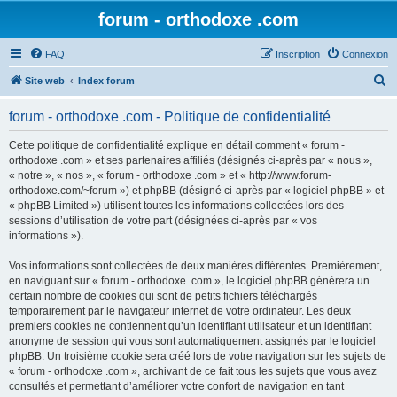
forum - orthodoxe .com
FAQ
Inscription
Connexion
R
Site web
Index forum
e
forum - orthodoxe .com - Politique de confidentialité
c
h
Cette politique de confidentialité explique en détail comment « forum -
orthodoxe .com » et ses partenaires affiliés (désignés ci-après par « nous »,
e
« notre », « nos », « forum - orthodoxe .com » et « http://www.forum-
r
orthodoxe.com/~forum ») et phpBB (désigné ci-après par « logiciel phpBB » et
« phpBB Limited ») utilisent toutes les informations collectées lors des
c
sessions d’utilisation de votre part (désignées ci-après par « vos
h
informations »).
e
Vos informations sont collectées de deux manières différentes. Premièrement,
r
en naviguant sur « forum - orthodoxe .com », le logiciel phpBB génèrera un
certain nombre de cookies qui sont de petits fichiers téléchargés
temporairement par le navigateur internet de votre ordinateur. Les deux
premiers cookies ne contiennent qu’un identifiant utilisateur et un identifiant
anonyme de session qui vous sont automatiquement assignés par le logiciel
phpBB. Un troisième cookie sera créé lors de votre navigation sur les sujets de
« forum - orthodoxe .com », archivant de ce fait tous les sujets que vous avez
consultés et permettant d’améliorer votre confort de navigation en tant