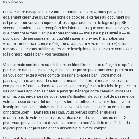
qu’utilisateur.
Lors de votre navigation sur « forum - orthodoxe .com », nous pouvons
également créer une quatrième sorte de cookies, externes au document qui
est prévu pour couvrir uniquement les pages créées par le logiciel phpBB. La
seconde manière est de récupérer les informations que vous nous envoyez et
que nous collectons. Ceci peut correspondre — mais n’est pas limité à — la
publication de messages en tant qu’utilisateur anonyme, l’inscription sur
« forum - orthodoxe .com » (désignée ci-après par « votre compte ») et les
messages que vous publiez après votre inscription et lors de votre connexion
(désignés ci-après par « vos messages »).
Votre compte contiendra au minimum un identifiant unique (désigné ci-après
par « votre nom d’utilisateur ») et un mot de passe personnel vous permettant
de vous connecter à votre compte (désigné ci-après par « votre mot de
passe ») et une adresse de courriel personnelle. Les informations de votre
compte sur « forum - orthodoxe .com » sont protégées par les lois de protection
des données applicables dans le pays qui héberge notre serveur. Toutes les
informations, en-dehors de votre nom d’utilisateur, de votre mot de passe et de
votre adresse de courriel requis par « forum - orthodoxe .com » durant votre
inscription, sont obligatoires ou facultatives, à la seule discrétion de « forum -
orthodoxe .com ». Dans tous les cas, vous pouvez contrôler quelles
informations de votre compte vous souhaitez rendre publiques ou non. De
plus, vous pouvez décider de vous abonner ou non à la liste de diffusion du
logiciel phpBB depuis une option disponible sur votre compte.
Votre mot de passe est chiffré (par un chiffrage à sens unique) afin qu’il soit