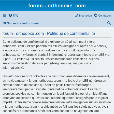
forum - orthodoxe .com
FAQ
Inscription
Connexion
R
Site web
Index forum
e
forum - orthodoxe .com - Politique de confidentialité
c
h
Cette politique de confidentialité explique en détail comment « forum -
orthodoxe .com » et ses partenaires affiliés (désignés ci-après par « nous »,
e
« notre », « nos », « forum - orthodoxe .com » et « http://www.forum-
r
orthodoxe.com/~forum ») et phpBB (désigné ci-après par « logiciel phpBB » et
« phpBB Limited ») utilisent toutes les informations collectées lors des
c
sessions d’utilisation de votre part (désignées ci-après par « vos
h
informations »).
e
Vos informations sont collectées de deux manières différentes. Premièrement,
r
en naviguant sur « forum - orthodoxe .com », le logiciel phpBB génèrera un
certain nombre de cookies qui sont de petits fichiers téléchargés
temporairement par le navigateur internet de votre ordinateur. Les deux
premiers cookies ne contiennent qu’un identifiant utilisateur et un identifiant
anonyme de session qui vous sont automatiquement assignés par le logiciel
phpBB. Un troisième cookie sera créé lors de votre navigation sur les sujets de
« forum - orthodoxe .com », archivant de ce fait tous les sujets que vous avez
consultés et permettant d’améliorer votre confort de navigation en tant