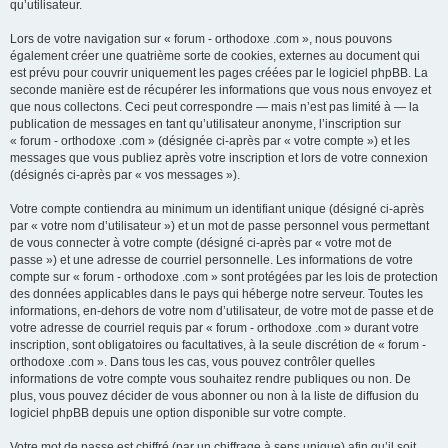
qu’utilisateur.
Lors de votre navigation sur « forum - orthodoxe .com », nous pouvons
également créer une quatrième sorte de cookies, externes au document qui
est prévu pour couvrir uniquement les pages créées par le logiciel phpBB. La
seconde manière est de récupérer les informations que vous nous envoyez et
que nous collectons. Ceci peut correspondre — mais n’est pas limité à — la
publication de messages en tant qu’utilisateur anonyme, l’inscription sur
« forum - orthodoxe .com » (désignée ci-après par « votre compte ») et les
messages que vous publiez après votre inscription et lors de votre connexion
(désignés ci-après par « vos messages »).
Votre compte contiendra au minimum un identifiant unique (désigné ci-après
par « votre nom d’utilisateur ») et un mot de passe personnel vous permettant
de vous connecter à votre compte (désigné ci-après par « votre mot de
passe ») et une adresse de courriel personnelle. Les informations de votre
compte sur « forum - orthodoxe .com » sont protégées par les lois de protection
des données applicables dans le pays qui héberge notre serveur. Toutes les
informations, en-dehors de votre nom d’utilisateur, de votre mot de passe et de
votre adresse de courriel requis par « forum - orthodoxe .com » durant votre
inscription, sont obligatoires ou facultatives, à la seule discrétion de « forum -
orthodoxe .com ». Dans tous les cas, vous pouvez contrôler quelles
informations de votre compte vous souhaitez rendre publiques ou non. De
plus, vous pouvez décider de vous abonner ou non à la liste de diffusion du
logiciel phpBB depuis une option disponible sur votre compte.
Votre mot de passe est chiffré (par un chiffrage à sens unique) afin qu’il soit