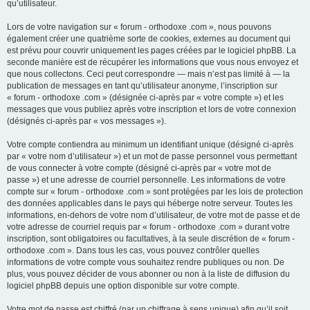
qu’utilisateur.
Lors de votre navigation sur « forum - orthodoxe .com », nous pouvons
également créer une quatrième sorte de cookies, externes au document qui
est prévu pour couvrir uniquement les pages créées par le logiciel phpBB. La
seconde manière est de récupérer les informations que vous nous envoyez et
que nous collectons. Ceci peut correspondre — mais n’est pas limité à — la
publication de messages en tant qu’utilisateur anonyme, l’inscription sur
« forum - orthodoxe .com » (désignée ci-après par « votre compte ») et les
messages que vous publiez après votre inscription et lors de votre connexion
(désignés ci-après par « vos messages »).
Votre compte contiendra au minimum un identifiant unique (désigné ci-après
par « votre nom d’utilisateur ») et un mot de passe personnel vous permettant
de vous connecter à votre compte (désigné ci-après par « votre mot de
passe ») et une adresse de courriel personnelle. Les informations de votre
compte sur « forum - orthodoxe .com » sont protégées par les lois de protection
des données applicables dans le pays qui héberge notre serveur. Toutes les
informations, en-dehors de votre nom d’utilisateur, de votre mot de passe et de
votre adresse de courriel requis par « forum - orthodoxe .com » durant votre
inscription, sont obligatoires ou facultatives, à la seule discrétion de « forum -
orthodoxe .com ». Dans tous les cas, vous pouvez contrôler quelles
informations de votre compte vous souhaitez rendre publiques ou non. De
plus, vous pouvez décider de vous abonner ou non à la liste de diffusion du
logiciel phpBB depuis une option disponible sur votre compte.
Votre mot de passe est chiffré (par un chiffrage à sens unique) afin qu’il soit