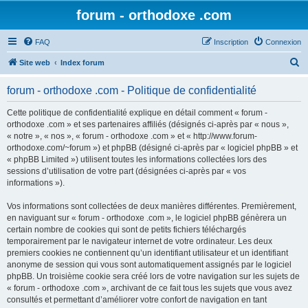
forum - orthodoxe .com
FAQ
Inscription
Connexion
R
Site web
Index forum
e
forum - orthodoxe .com - Politique de confidentialité
c
h
Cette politique de confidentialité explique en détail comment « forum -
orthodoxe .com » et ses partenaires affiliés (désignés ci-après par « nous »,
e
« notre », « nos », « forum - orthodoxe .com » et « http://www.forum-
r
orthodoxe.com/~forum ») et phpBB (désigné ci-après par « logiciel phpBB » et
« phpBB Limited ») utilisent toutes les informations collectées lors des
c
sessions d’utilisation de votre part (désignées ci-après par « vos
h
informations »).
e
Vos informations sont collectées de deux manières différentes. Premièrement,
r
en naviguant sur « forum - orthodoxe .com », le logiciel phpBB génèrera un
certain nombre de cookies qui sont de petits fichiers téléchargés
temporairement par le navigateur internet de votre ordinateur. Les deux
premiers cookies ne contiennent qu’un identifiant utilisateur et un identifiant
anonyme de session qui vous sont automatiquement assignés par le logiciel
phpBB. Un troisième cookie sera créé lors de votre navigation sur les sujets de
« forum - orthodoxe .com », archivant de ce fait tous les sujets que vous avez
consultés et permettant d’améliorer votre confort de navigation en tant