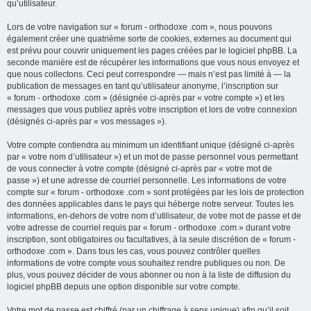
qu’utilisateur.
Lors de votre navigation sur « forum - orthodoxe .com », nous pouvons
également créer une quatrième sorte de cookies, externes au document qui
est prévu pour couvrir uniquement les pages créées par le logiciel phpBB. La
seconde manière est de récupérer les informations que vous nous envoyez et
que nous collectons. Ceci peut correspondre — mais n’est pas limité à — la
publication de messages en tant qu’utilisateur anonyme, l’inscription sur
« forum - orthodoxe .com » (désignée ci-après par « votre compte ») et les
messages que vous publiez après votre inscription et lors de votre connexion
(désignés ci-après par « vos messages »).
Votre compte contiendra au minimum un identifiant unique (désigné ci-après
par « votre nom d’utilisateur ») et un mot de passe personnel vous permettant
de vous connecter à votre compte (désigné ci-après par « votre mot de
passe ») et une adresse de courriel personnelle. Les informations de votre
compte sur « forum - orthodoxe .com » sont protégées par les lois de protection
des données applicables dans le pays qui héberge notre serveur. Toutes les
informations, en-dehors de votre nom d’utilisateur, de votre mot de passe et de
votre adresse de courriel requis par « forum - orthodoxe .com » durant votre
inscription, sont obligatoires ou facultatives, à la seule discrétion de « forum -
orthodoxe .com ». Dans tous les cas, vous pouvez contrôler quelles
informations de votre compte vous souhaitez rendre publiques ou non. De
plus, vous pouvez décider de vous abonner ou non à la liste de diffusion du
logiciel phpBB depuis une option disponible sur votre compte.
Votre mot de passe est chiffré (par un chiffrage à sens unique) afin qu’il soit