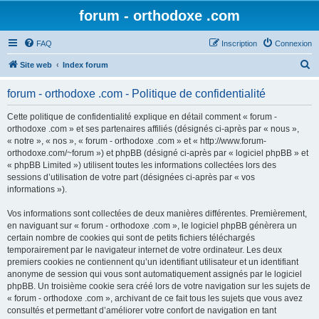
forum - orthodoxe .com
FAQ
Inscription
Connexion
R
Site web
Index forum
e
forum - orthodoxe .com - Politique de confidentialité
c
h
Cette politique de confidentialité explique en détail comment « forum -
orthodoxe .com » et ses partenaires affiliés (désignés ci-après par « nous »,
e
« notre », « nos », « forum - orthodoxe .com » et « http://www.forum-
r
orthodoxe.com/~forum ») et phpBB (désigné ci-après par « logiciel phpBB » et
« phpBB Limited ») utilisent toutes les informations collectées lors des
c
sessions d’utilisation de votre part (désignées ci-après par « vos
h
informations »).
e
Vos informations sont collectées de deux manières différentes. Premièrement,
r
en naviguant sur « forum - orthodoxe .com », le logiciel phpBB génèrera un
certain nombre de cookies qui sont de petits fichiers téléchargés
temporairement par le navigateur internet de votre ordinateur. Les deux
premiers cookies ne contiennent qu’un identifiant utilisateur et un identifiant
anonyme de session qui vous sont automatiquement assignés par le logiciel
phpBB. Un troisième cookie sera créé lors de votre navigation sur les sujets de
« forum - orthodoxe .com », archivant de ce fait tous les sujets que vous avez
consultés et permettant d’améliorer votre confort de navigation en tant