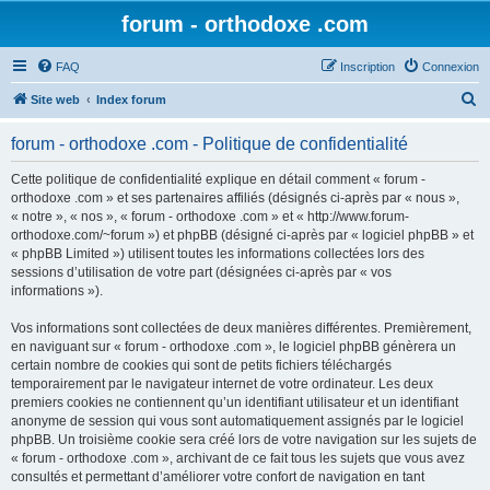
forum - orthodoxe .com
FAQ
Inscription
Connexion
R
Site web
Index forum
e
forum - orthodoxe .com - Politique de confidentialité
c
h
Cette politique de confidentialité explique en détail comment « forum -
orthodoxe .com » et ses partenaires affiliés (désignés ci-après par « nous »,
e
« notre », « nos », « forum - orthodoxe .com » et « http://www.forum-
r
orthodoxe.com/~forum ») et phpBB (désigné ci-après par « logiciel phpBB » et
« phpBB Limited ») utilisent toutes les informations collectées lors des
c
sessions d’utilisation de votre part (désignées ci-après par « vos
h
informations »).
e
Vos informations sont collectées de deux manières différentes. Premièrement,
r
en naviguant sur « forum - orthodoxe .com », le logiciel phpBB génèrera un
certain nombre de cookies qui sont de petits fichiers téléchargés
temporairement par le navigateur internet de votre ordinateur. Les deux
premiers cookies ne contiennent qu’un identifiant utilisateur et un identifiant
anonyme de session qui vous sont automatiquement assignés par le logiciel
phpBB. Un troisième cookie sera créé lors de votre navigation sur les sujets de
« forum - orthodoxe .com », archivant de ce fait tous les sujets que vous avez
consultés et permettant d’améliorer votre confort de navigation en tant