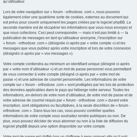
qu’utilisateur.
Lors de votre navigation sur « forum - orthodoxe .com », nous pouvons
également créer une quatrième sorte de cookies, externes au document qui
est prévu pour couvrir uniquement les pages créées par le logiciel phpBB. La
seconde manière est de récupérer les informations que vous nous envoyez et
que nous collectons. Ceci peut correspondre — mais n’est pas limité à — la
publication de messages en tant qu’utilisateur anonyme, l’inscription sur
« forum - orthodoxe .com » (désignée ci-après par « votre compte ») et les
messages que vous publiez après votre inscription et lors de votre connexion
(désignés ci-après par « vos messages »).
Votre compte contiendra au minimum un identifiant unique (désigné ci-après
par « votre nom d’utilisateur ») et un mot de passe personnel vous permettant
de vous connecter à votre compte (désigné ci-après par « votre mot de
passe ») et une adresse de courriel personnelle. Les informations de votre
compte sur « forum - orthodoxe .com » sont protégées par les lois de protection
des données applicables dans le pays qui héberge notre serveur. Toutes les
informations, en-dehors de votre nom d’utilisateur, de votre mot de passe et de
votre adresse de courriel requis par « forum - orthodoxe .com » durant votre
inscription, sont obligatoires ou facultatives, à la seule discrétion de « forum -
orthodoxe .com ». Dans tous les cas, vous pouvez contrôler quelles
informations de votre compte vous souhaitez rendre publiques ou non. De
plus, vous pouvez décider de vous abonner ou non à la liste de diffusion du
logiciel phpBB depuis une option disponible sur votre compte.
Votre mot de passe est chiffré (par un chiffrage à sens unique) afin qu’il soit