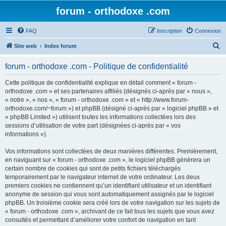
forum - orthodoxe .com
FAQ
Inscription
Connexion
R
Site web
Index forum
e
forum - orthodoxe .com - Politique de confidentialité
c
h
Cette politique de confidentialité explique en détail comment « forum -
orthodoxe .com » et ses partenaires affiliés (désignés ci-après par « nous »,
e
« notre », « nos », « forum - orthodoxe .com » et « http://www.forum-
r
orthodoxe.com/~forum ») et phpBB (désigné ci-après par « logiciel phpBB » et
« phpBB Limited ») utilisent toutes les informations collectées lors des
c
sessions d’utilisation de votre part (désignées ci-après par « vos
h
informations »).
e
Vos informations sont collectées de deux manières différentes. Premièrement,
r
en naviguant sur « forum - orthodoxe .com », le logiciel phpBB génèrera un
certain nombre de cookies qui sont de petits fichiers téléchargés
temporairement par le navigateur internet de votre ordinateur. Les deux
premiers cookies ne contiennent qu’un identifiant utilisateur et un identifiant
anonyme de session qui vous sont automatiquement assignés par le logiciel
phpBB. Un troisième cookie sera créé lors de votre navigation sur les sujets de
« forum - orthodoxe .com », archivant de ce fait tous les sujets que vous avez
consultés et permettant d’améliorer votre confort de navigation en tant