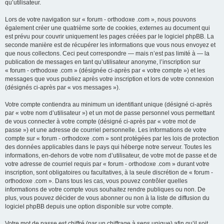
qu’utilisateur.
Lors de votre navigation sur « forum - orthodoxe .com », nous pouvons
également créer une quatrième sorte de cookies, externes au document qui
est prévu pour couvrir uniquement les pages créées par le logiciel phpBB. La
seconde manière est de récupérer les informations que vous nous envoyez et
que nous collectons. Ceci peut correspondre — mais n’est pas limité à — la
publication de messages en tant qu’utilisateur anonyme, l’inscription sur
« forum - orthodoxe .com » (désignée ci-après par « votre compte ») et les
messages que vous publiez après votre inscription et lors de votre connexion
(désignés ci-après par « vos messages »).
Votre compte contiendra au minimum un identifiant unique (désigné ci-après
par « votre nom d’utilisateur ») et un mot de passe personnel vous permettant
de vous connecter à votre compte (désigné ci-après par « votre mot de
passe ») et une adresse de courriel personnelle. Les informations de votre
compte sur « forum - orthodoxe .com » sont protégées par les lois de protection
des données applicables dans le pays qui héberge notre serveur. Toutes les
informations, en-dehors de votre nom d’utilisateur, de votre mot de passe et de
votre adresse de courriel requis par « forum - orthodoxe .com » durant votre
inscription, sont obligatoires ou facultatives, à la seule discrétion de « forum -
orthodoxe .com ». Dans tous les cas, vous pouvez contrôler quelles
informations de votre compte vous souhaitez rendre publiques ou non. De
plus, vous pouvez décider de vous abonner ou non à la liste de diffusion du
logiciel phpBB depuis une option disponible sur votre compte.
Votre mot de passe est chiffré (par un chiffrage à sens unique) afin qu’il soit