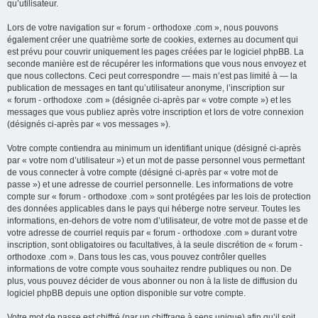
qu’utilisateur.
Lors de votre navigation sur « forum - orthodoxe .com », nous pouvons
également créer une quatrième sorte de cookies, externes au document qui
est prévu pour couvrir uniquement les pages créées par le logiciel phpBB. La
seconde manière est de récupérer les informations que vous nous envoyez et
que nous collectons. Ceci peut correspondre — mais n’est pas limité à — la
publication de messages en tant qu’utilisateur anonyme, l’inscription sur
« forum - orthodoxe .com » (désignée ci-après par « votre compte ») et les
messages que vous publiez après votre inscription et lors de votre connexion
(désignés ci-après par « vos messages »).
Votre compte contiendra au minimum un identifiant unique (désigné ci-après
par « votre nom d’utilisateur ») et un mot de passe personnel vous permettant
de vous connecter à votre compte (désigné ci-après par « votre mot de
passe ») et une adresse de courriel personnelle. Les informations de votre
compte sur « forum - orthodoxe .com » sont protégées par les lois de protection
des données applicables dans le pays qui héberge notre serveur. Toutes les
informations, en-dehors de votre nom d’utilisateur, de votre mot de passe et de
votre adresse de courriel requis par « forum - orthodoxe .com » durant votre
inscription, sont obligatoires ou facultatives, à la seule discrétion de « forum -
orthodoxe .com ». Dans tous les cas, vous pouvez contrôler quelles
informations de votre compte vous souhaitez rendre publiques ou non. De
plus, vous pouvez décider de vous abonner ou non à la liste de diffusion du
logiciel phpBB depuis une option disponible sur votre compte.
Votre mot de passe est chiffré (par un chiffrage à sens unique) afin qu’il soit