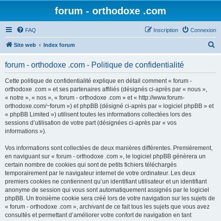
forum - orthodoxe .com
FAQ
Inscription
Connexion
R
Site web
Index forum
e
forum - orthodoxe .com - Politique de confidentialité
c
h
Cette politique de confidentialité explique en détail comment « forum -
orthodoxe .com » et ses partenaires affiliés (désignés ci-après par « nous »,
e
« notre », « nos », « forum - orthodoxe .com » et « http://www.forum-
r
orthodoxe.com/~forum ») et phpBB (désigné ci-après par « logiciel phpBB » et
« phpBB Limited ») utilisent toutes les informations collectées lors des
c
sessions d’utilisation de votre part (désignées ci-après par « vos
h
informations »).
e
Vos informations sont collectées de deux manières différentes. Premièrement,
r
en naviguant sur « forum - orthodoxe .com », le logiciel phpBB génèrera un
certain nombre de cookies qui sont de petits fichiers téléchargés
temporairement par le navigateur internet de votre ordinateur. Les deux
premiers cookies ne contiennent qu’un identifiant utilisateur et un identifiant
anonyme de session qui vous sont automatiquement assignés par le logiciel
phpBB. Un troisième cookie sera créé lors de votre navigation sur les sujets de
« forum - orthodoxe .com », archivant de ce fait tous les sujets que vous avez
consultés et permettant d’améliorer votre confort de navigation en tant