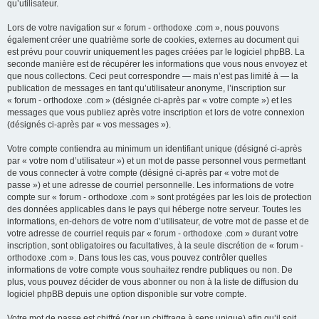
qu’utilisateur.
Lors de votre navigation sur « forum - orthodoxe .com », nous pouvons
également créer une quatrième sorte de cookies, externes au document qui
est prévu pour couvrir uniquement les pages créées par le logiciel phpBB. La
seconde manière est de récupérer les informations que vous nous envoyez et
que nous collectons. Ceci peut correspondre — mais n’est pas limité à — la
publication de messages en tant qu’utilisateur anonyme, l’inscription sur
« forum - orthodoxe .com » (désignée ci-après par « votre compte ») et les
messages que vous publiez après votre inscription et lors de votre connexion
(désignés ci-après par « vos messages »).
Votre compte contiendra au minimum un identifiant unique (désigné ci-après
par « votre nom d’utilisateur ») et un mot de passe personnel vous permettant
de vous connecter à votre compte (désigné ci-après par « votre mot de
passe ») et une adresse de courriel personnelle. Les informations de votre
compte sur « forum - orthodoxe .com » sont protégées par les lois de protection
des données applicables dans le pays qui héberge notre serveur. Toutes les
informations, en-dehors de votre nom d’utilisateur, de votre mot de passe et de
votre adresse de courriel requis par « forum - orthodoxe .com » durant votre
inscription, sont obligatoires ou facultatives, à la seule discrétion de « forum -
orthodoxe .com ». Dans tous les cas, vous pouvez contrôler quelles
informations de votre compte vous souhaitez rendre publiques ou non. De
plus, vous pouvez décider de vous abonner ou non à la liste de diffusion du
logiciel phpBB depuis une option disponible sur votre compte.
Votre mot de passe est chiffré (par un chiffrage à sens unique) afin qu’il soit