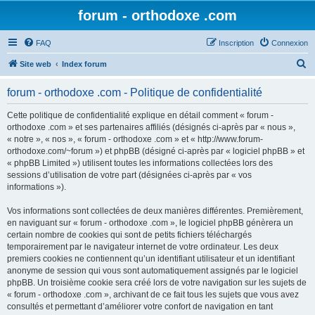
forum - orthodoxe .com
FAQ
Inscription
Connexion
R
Site web
Index forum
e
forum - orthodoxe .com - Politique de confidentialité
c
h
Cette politique de confidentialité explique en détail comment « forum -
orthodoxe .com » et ses partenaires affiliés (désignés ci-après par « nous »,
e
« notre », « nos », « forum - orthodoxe .com » et « http://www.forum-
r
orthodoxe.com/~forum ») et phpBB (désigné ci-après par « logiciel phpBB » et
« phpBB Limited ») utilisent toutes les informations collectées lors des
c
sessions d’utilisation de votre part (désignées ci-après par « vos
h
informations »).
e
Vos informations sont collectées de deux manières différentes. Premièrement,
r
en naviguant sur « forum - orthodoxe .com », le logiciel phpBB génèrera un
certain nombre de cookies qui sont de petits fichiers téléchargés
temporairement par le navigateur internet de votre ordinateur. Les deux
premiers cookies ne contiennent qu’un identifiant utilisateur et un identifiant
anonyme de session qui vous sont automatiquement assignés par le logiciel
phpBB. Un troisième cookie sera créé lors de votre navigation sur les sujets de
« forum - orthodoxe .com », archivant de ce fait tous les sujets que vous avez
consultés et permettant d’améliorer votre confort de navigation en tant