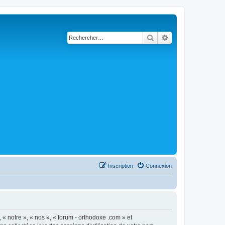
Rechercher
Recherche avancé
Inscription
Connexion
 « notre », « nos », « forum - orthodoxe .com » et