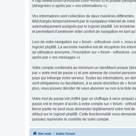
« http://www.forum-orthodoxe.com/~forum ») et phpBB (désigné ci-
(désignées ci-après par « vos informations »).
Vos informations sont collectées de deux manières différentes.
téléchargés temporairement par le navigateur internet de votre 
automatiquement assignés par le logiciel phpBB. Un troisième co
et permettant d’améliorer votre confort de navigation en tant qu’u
Lors de votre navigation sur « forum - orthodoxe .com », nous
logiciel phpBB. La seconde manière est de récupérer les infor
qu’utilisateur anonyme, l’inscription sur « forum - orthodoxe .
après par « vos messages »).
Votre compte contiendra au minimum un identifiant unique (dés
par « votre mot de passe ») et une adresse de courriel personn
pays qui héberge notre serveur. Toutes les informations, en-deho
sont obligatoires ou facultatives, à la seule discrétion de « f
plus, vous pouvez décider de vous abonner ou non à la liste de
Votre mot de passe est chiffré (par un chiffrage à sens unique) 
passe est le moyen d’accès à votre compte sur « forum - orthod
tierce partie ne peut vous demander légitimement votre mot de 
défaut sur le logiciel phpBB. Cette fonctionnalité vous demande
puissiez reprendre le contrôle de votre compte.
Site web
Index forum