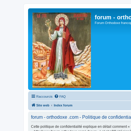
forum - orth
Forum Orthodoxe franco
Raccourcis
FAQ
Site web
Index forum
forum - orthodoxe .com - Politique de confidentia
Cette politique de confidentialité explique en détail comment « 