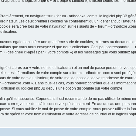
après par « logiciel phpBB » et « phpBB Limited ») utilisent toutes les informations
 Premièrement, en naviguant sur « forum - orthodoxe .com », le logiciel phpBB génèr
ordinateur. Les deux premiers cookies ne contiennent qu’un identifiant utilisateur 
okie sera créé lors de votre navigation sur les sujets de « forum - orthodoxe .com 
tilisateur.
 pouvons également créer une quatrième sorte de cookies, externes au document qu
mations que vous nous envoyez et que nous collectons. Ceci peut correspondre — m
com » (désignée ci-après par « votre compte ») et les messages que vous publiez aprè
igné ci-après par « votre nom d’utilisateur ») et un mot de passe personnel vous p
elle. Les informations de votre compte sur « forum - orthodoxe .com » sont protégé
rs de votre nom d’utilisateur, de votre mot de passe et de votre adresse de courriel
orum - orthodoxe .com ». Dans tous les cas, vous pouvez contrôler quelles informat
 diffusion du logiciel phpBB depuis une option disponible sur votre compte.
afin qu’il soit sécurisé. Cependant, il est recommandé de ne pas utiliser le même mot
oxe .com », veillez donc à le conservez précieusement. En aucun cas une personne 
passe. Si vous oubliez le mot de passe de votre compte, vous pouvez utiliser la fo
ra de spécifier votre nom d’utilisateur et votre adresse de courriel et le logiciel