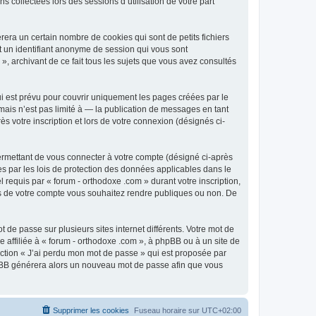
 collectées lors des sessions d’utilisation de votre part
era un certain nombre de cookies qui sont de petits fichiers
et un identifiant anonyme de session qui vous sont
», archivant de ce fait tous les sujets que vous avez consultés
i est prévu pour couvrir uniquement les pages créées par le
ais n’est pas limité à — la publication de messages en tant
s votre inscription et lors de votre connexion (désignés ci-
ermettant de vous connecter à votre compte (désigné ci-après
es par les lois de protection des données applicables dans le
 requis par « forum - orthodoxe .com » durant votre inscription,
ions de votre compte vous souhaitez rendre publiques ou non. De
 de passe sur plusieurs sites internet différents. Votre mot de
affiliée à « forum - orthodoxe .com », à phpBB ou à un site de
nction « J’ai perdu mon mot de passe » qui est proposée par
 phpBB générera alors un nouveau mot de passe afin que vous
Supprimer les cookies
Fuseau horaire sur
UTC+02:00