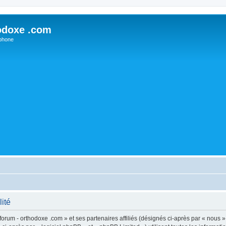
odoxe .com
phone
lité
forum - orthodoxe .com » et ses partenaires affiliés (désignés ci-après par « nous »,