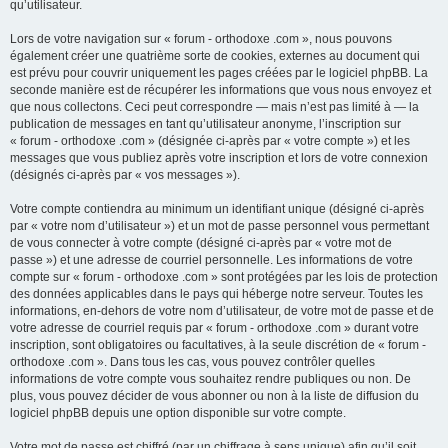
qu’utilisateur.
Lors de votre navigation sur « forum - orthodoxe .com », nous pouvons
également créer une quatrième sorte de cookies, externes au document qui
est prévu pour couvrir uniquement les pages créées par le logiciel phpBB. La
seconde manière est de récupérer les informations que vous nous envoyez et
que nous collectons. Ceci peut correspondre — mais n’est pas limité à — la
publication de messages en tant qu’utilisateur anonyme, l’inscription sur
« forum - orthodoxe .com » (désignée ci-après par « votre compte ») et les
messages que vous publiez après votre inscription et lors de votre connexion
(désignés ci-après par « vos messages »).
Votre compte contiendra au minimum un identifiant unique (désigné ci-après
par « votre nom d’utilisateur ») et un mot de passe personnel vous permettant
de vous connecter à votre compte (désigné ci-après par « votre mot de
passe ») et une adresse de courriel personnelle. Les informations de votre
compte sur « forum - orthodoxe .com » sont protégées par les lois de protection
des données applicables dans le pays qui héberge notre serveur. Toutes les
informations, en-dehors de votre nom d’utilisateur, de votre mot de passe et de
votre adresse de courriel requis par « forum - orthodoxe .com » durant votre
inscription, sont obligatoires ou facultatives, à la seule discrétion de « forum -
orthodoxe .com ». Dans tous les cas, vous pouvez contrôler quelles
informations de votre compte vous souhaitez rendre publiques ou non. De
plus, vous pouvez décider de vous abonner ou non à la liste de diffusion du
logiciel phpBB depuis une option disponible sur votre compte.
Votre mot de passe est chiffré (par un chiffrage à sens unique) afin qu’il soit