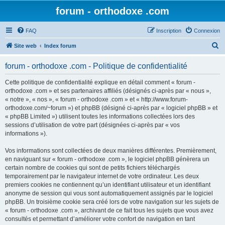
forum - orthodoxe .com
FAQ
Inscription
Connexion
R
Site web
Index forum
e
forum - orthodoxe .com - Politique de confidentialité
c
h
Cette politique de confidentialité explique en détail comment « forum -
orthodoxe .com » et ses partenaires affiliés (désignés ci-après par « nous »,
e
« notre », « nos », « forum - orthodoxe .com » et « http://www.forum-
r
orthodoxe.com/~forum ») et phpBB (désigné ci-après par « logiciel phpBB » et
« phpBB Limited ») utilisent toutes les informations collectées lors des
c
sessions d’utilisation de votre part (désignées ci-après par « vos
h
informations »).
e
Vos informations sont collectées de deux manières différentes. Premièrement,
r
en naviguant sur « forum - orthodoxe .com », le logiciel phpBB génèrera un
certain nombre de cookies qui sont de petits fichiers téléchargés
temporairement par le navigateur internet de votre ordinateur. Les deux
premiers cookies ne contiennent qu’un identifiant utilisateur et un identifiant
anonyme de session qui vous sont automatiquement assignés par le logiciel
phpBB. Un troisième cookie sera créé lors de votre navigation sur les sujets de
« forum - orthodoxe .com », archivant de ce fait tous les sujets que vous avez
consultés et permettant d’améliorer votre confort de navigation en tant