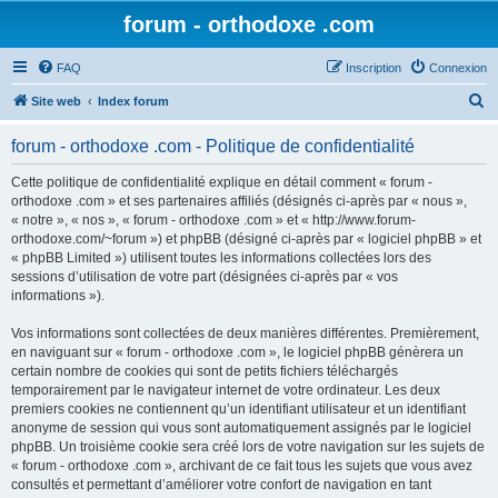
forum - orthodoxe .com
FAQ
Inscription
Connexion
R
Site web
Index forum
e
forum - orthodoxe .com - Politique de confidentialité
c
h
Cette politique de confidentialité explique en détail comment « forum -
orthodoxe .com » et ses partenaires affiliés (désignés ci-après par « nous »,
e
« notre », « nos », « forum - orthodoxe .com » et « http://www.forum-
r
orthodoxe.com/~forum ») et phpBB (désigné ci-après par « logiciel phpBB » et
« phpBB Limited ») utilisent toutes les informations collectées lors des
c
sessions d’utilisation de votre part (désignées ci-après par « vos
h
informations »).
e
Vos informations sont collectées de deux manières différentes. Premièrement,
r
en naviguant sur « forum - orthodoxe .com », le logiciel phpBB génèrera un
certain nombre de cookies qui sont de petits fichiers téléchargés
temporairement par le navigateur internet de votre ordinateur. Les deux
premiers cookies ne contiennent qu’un identifiant utilisateur et un identifiant
anonyme de session qui vous sont automatiquement assignés par le logiciel
phpBB. Un troisième cookie sera créé lors de votre navigation sur les sujets de
« forum - orthodoxe .com », archivant de ce fait tous les sujets que vous avez
consultés et permettant d’améliorer votre confort de navigation en tant