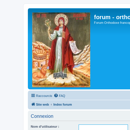
forum - orth
Forum Orthodoxe franco
Raccourcis
FAQ
Site web
Index forum
Connexion
Nom d’utilisateur :