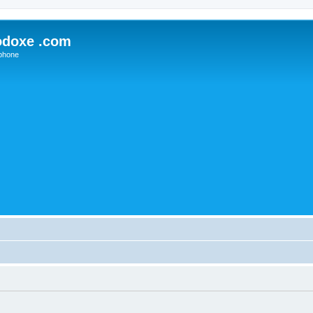
odoxe .com
phone