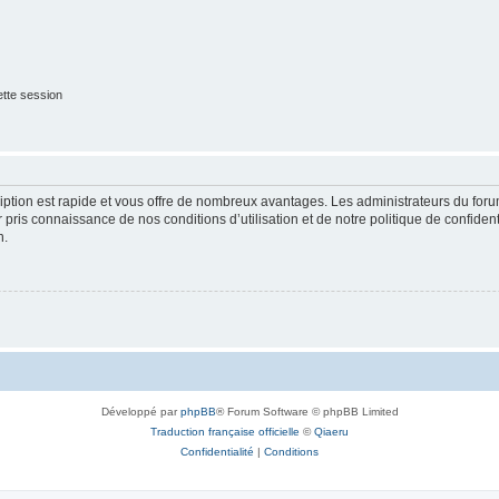
tte session
cription est rapide et vous offre de nombreux avantages. Les administrateurs du fo
ir pris connaissance de nos conditions d’utilisation et de notre politique de confide
n.
Développé par
phpBB
® Forum Software © phpBB Limited
Traduction française officielle
©
Qiaeru
Confidentialité
|
Conditions