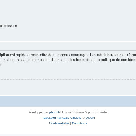
tte session
cription est rapide et vous offre de nombreux avantages. Les administrateurs du fo
ir pris connaissance de nos conditions d’utilisation et de notre politique de confide
n.
Développé par
phpBB
® Forum Software © phpBB Limited
Traduction française officielle
©
Qiaeru
Confidentialité
|
Conditions