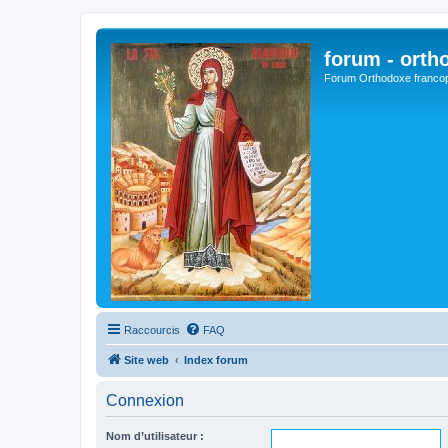
forum - orth
Forum Orthodoxe franco
Raccourcis
FAQ
Site web
Index forum
Connexion
Nom d’utilisateur :