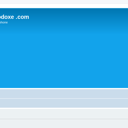
odoxe .com
phone