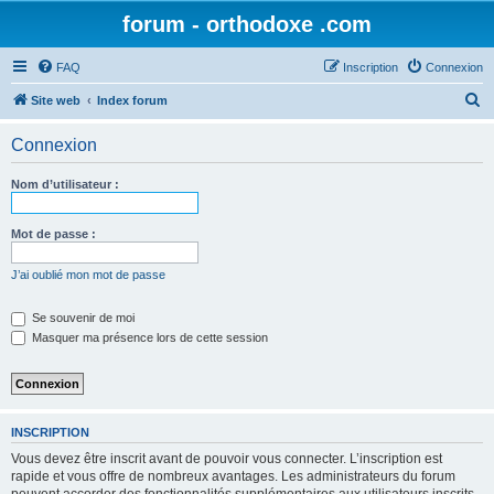
forum - orthodoxe .com
FAQ
Inscription
Connexion
R
Site web
Index forum
e
Connexion
c
h
Nom d’utilisateur :
e
r
Mot de passe :
c
J’ai oublié mon mot de passe
h
e
Se souvenir de moi
Masquer ma présence lors de cette session
r
INSCRIPTION
Vous devez être inscrit avant de pouvoir vous connecter. L’inscription est
rapide et vous offre de nombreux avantages. Les administrateurs du forum
peuvent accorder des fonctionnalités supplémentaires aux utilisateurs inscrits.