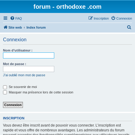
forum - orthodoxe .com
FAQ
Inscription
Connexion
R
Site web
Index forum
e
Connexion
c
h
Nom d’utilisateur :
e
r
Mot de passe :
c
J’ai oublié mon mot de passe
h
e
Se souvenir de moi
Masquer ma présence lors de cette session
r
INSCRIPTION
Vous devez être inscrit avant de pouvoir vous connecter. L’inscription est
rapide et vous offre de nombreux avantages. Les administrateurs du forum
peuvent accorder des fonctionnalités supplémentaires aux utilisateurs inscrits.