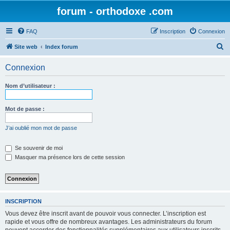
forum - orthodoxe .com
FAQ
Inscription
Connexion
R
Site web
Index forum
e
Connexion
c
h
Nom d’utilisateur :
e
r
Mot de passe :
c
J’ai oublié mon mot de passe
h
e
Se souvenir de moi
Masquer ma présence lors de cette session
r
INSCRIPTION
Vous devez être inscrit avant de pouvoir vous connecter. L’inscription est
rapide et vous offre de nombreux avantages. Les administrateurs du forum
peuvent accorder des fonctionnalités supplémentaires aux utilisateurs inscrits.