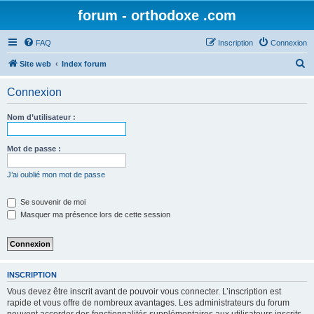
forum - orthodoxe .com
FAQ
Inscription
Connexion
R
Site web
Index forum
e
Connexion
c
h
Nom d’utilisateur :
e
r
Mot de passe :
c
J’ai oublié mon mot de passe
h
e
Se souvenir de moi
Masquer ma présence lors de cette session
r
INSCRIPTION
Vous devez être inscrit avant de pouvoir vous connecter. L’inscription est
rapide et vous offre de nombreux avantages. Les administrateurs du forum
peuvent accorder des fonctionnalités supplémentaires aux utilisateurs inscrits.