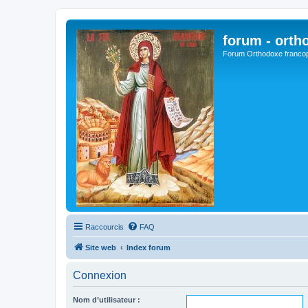
forum - orth
Forum Orthodoxe franco
Raccourcis
FAQ
Site web
Index forum
Connexion
Nom d’utilisateur :