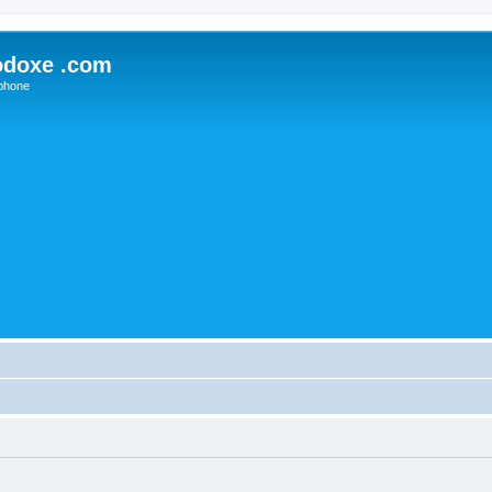
odoxe .com
phone