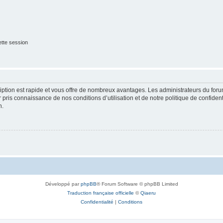
tte session
cription est rapide et vous offre de nombreux avantages. Les administrateurs du fo
ir pris connaissance de nos conditions d’utilisation et de notre politique de confide
n.
Développé par
phpBB
® Forum Software © phpBB Limited
Traduction française officielle
©
Qiaeru
Confidentialité
|
Conditions