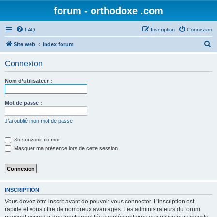
forum - orthodoxe .com
FAQ
Inscription
Connexion
R
Site web
Index forum
e
Connexion
c
h
Nom d’utilisateur :
e
r
Mot de passe :
c
J’ai oublié mon mot de passe
h
e
Se souvenir de moi
Masquer ma présence lors de cette session
r
INSCRIPTION
Vous devez être inscrit avant de pouvoir vous connecter. L’inscription est
rapide et vous offre de nombreux avantages. Les administrateurs du forum
peuvent accorder des fonctionnalités supplémentaires aux utilisateurs inscrits.