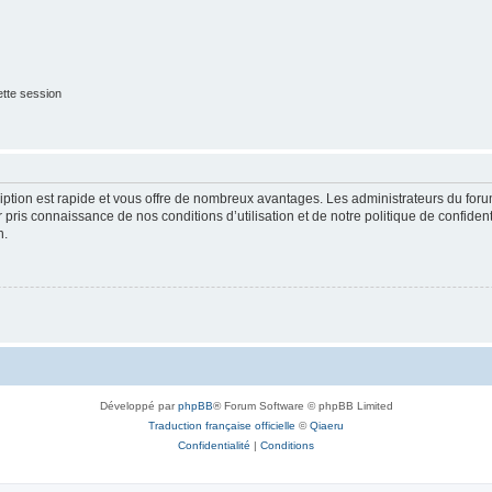
tte session
cription est rapide et vous offre de nombreux avantages. Les administrateurs du fo
ir pris connaissance de nos conditions d’utilisation et de notre politique de confide
n.
Développé par
phpBB
® Forum Software © phpBB Limited
Traduction française officielle
©
Qiaeru
Confidentialité
|
Conditions