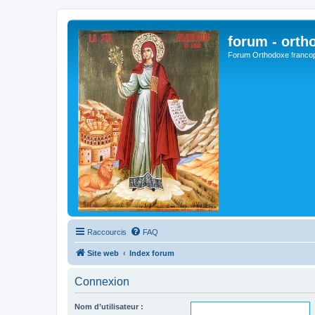
forum - orth
Forum Orthodoxe franco
Raccourcis
FAQ
Site web
Index forum
Connexion
Nom d’utilisateur :