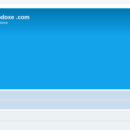
odoxe .com
phone