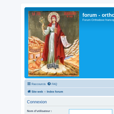
forum - orth
Forum Orthodoxe franco
Raccourcis
FAQ
Site web
Index forum
Connexion
Nom d’utilisateur :