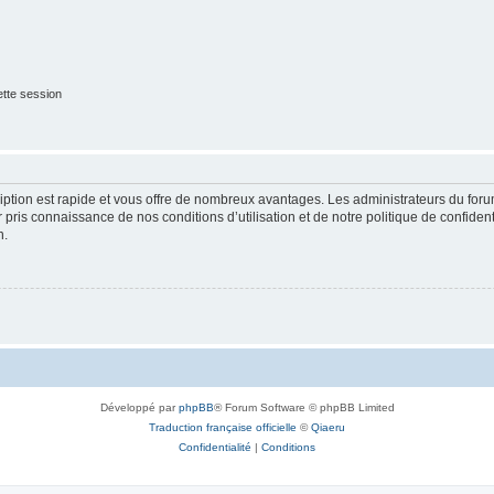
tte session
cription est rapide et vous offre de nombreux avantages. Les administrateurs du fo
ir pris connaissance de nos conditions d’utilisation et de notre politique de confide
n.
Développé par
phpBB
® Forum Software © phpBB Limited
Traduction française officielle
©
Qiaeru
Confidentialité
|
Conditions