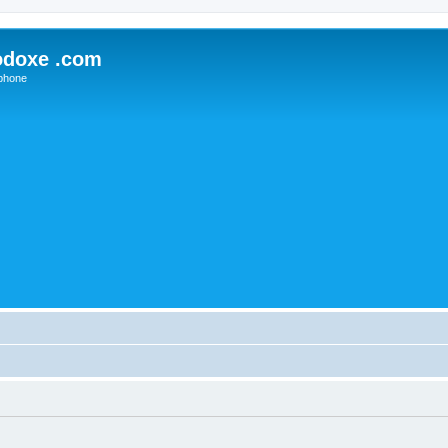
odoxe .com
phone