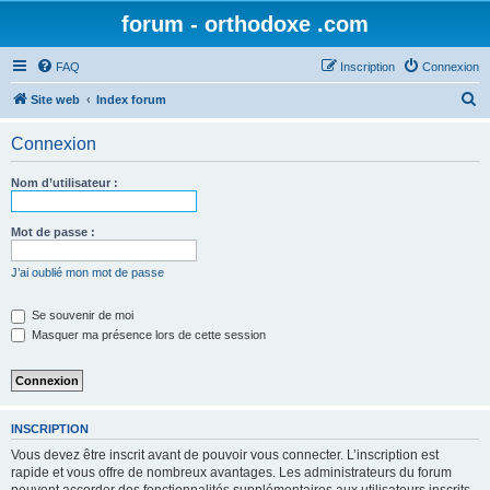
forum - orthodoxe .com
FAQ
Inscription
Connexion
R
Site web
Index forum
e
Connexion
c
h
Nom d’utilisateur :
e
r
Mot de passe :
c
J’ai oublié mon mot de passe
h
e
Se souvenir de moi
Masquer ma présence lors de cette session
r
INSCRIPTION
Vous devez être inscrit avant de pouvoir vous connecter. L’inscription est
rapide et vous offre de nombreux avantages. Les administrateurs du forum
peuvent accorder des fonctionnalités supplémentaires aux utilisateurs inscrits.