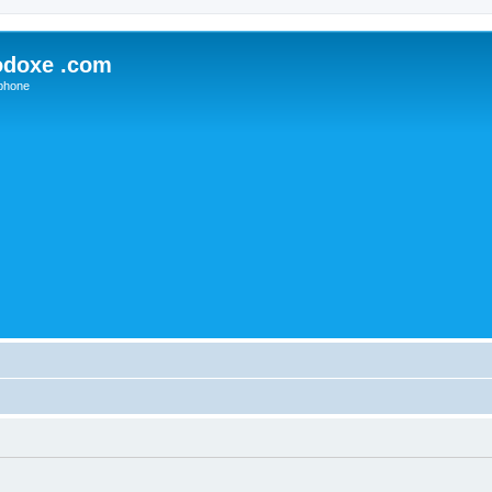
odoxe .com
phone