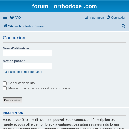
forum - orthodoxe .com
FAQ
Inscription
Connexion
R
Site web
Index forum
e
Connexion
c
h
Nom d’utilisateur :
e
r
Mot de passe :
c
J’ai oublié mon mot de passe
h
e
Se souvenir de moi
Masquer ma présence lors de cette session
r
INSCRIPTION
Vous devez être inscrit avant de pouvoir vous connecter. L’inscription est
rapide et vous offre de nombreux avantages. Les administrateurs du forum
peuvent accorder des fonctionnalités supplémentaires aux utilisateurs inscrits.