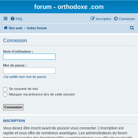
forum - orthodoxe .com
FAQ
Inscription
Connexion
R
Site web
Index forum
e
Connexion
c
h
Nom d’utilisateur :
e
r
Mot de passe :
c
J’ai oublié mon mot de passe
h
e
Se souvenir de moi
Masquer ma présence lors de cette session
r
INSCRIPTION
Vous devez être inscrit avant de pouvoir vous connecter. L’inscription est
rapide et vous offre de nombreux avantages. Les administrateurs du forum
peuvent accorder des fonctionnalités supplémentaires aux utilisateurs inscrits.