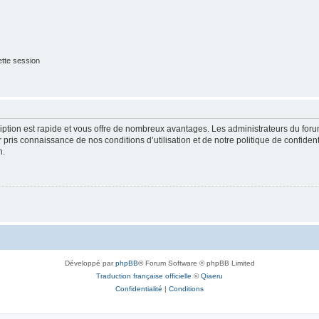
tte session
cription est rapide et vous offre de nombreux avantages. Les administrateurs du fo
ir pris connaissance de nos conditions d’utilisation et de notre politique de confide
n.
Développé par
phpBB
® Forum Software © phpBB Limited
Traduction française officielle
©
Qiaeru
Confidentialité
|
Conditions