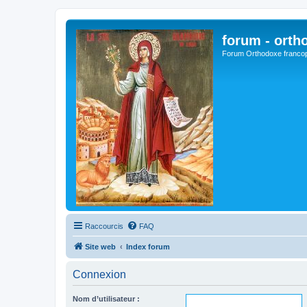
forum - orth
Forum Orthodoxe franco
Raccourcis
FAQ
Site web
Index forum
Connexion
Nom d’utilisateur :