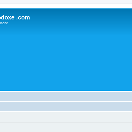
odoxe .com
phone