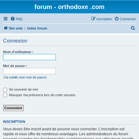
forum - orthodoxe .com
FAQ
Inscription
Connexion
R
Site web
Index forum
e
Connexion
c
h
Nom d’utilisateur :
e
r
Mot de passe :
c
J’ai oublié mon mot de passe
h
e
Se souvenir de moi
Masquer ma présence lors de cette session
r
INSCRIPTION
Vous devez être inscrit avant de pouvoir vous connecter. L’inscription est
rapide et vous offre de nombreux avantages. Les administrateurs du forum
peuvent accorder des fonctionnalités supplémentaires aux utilisateurs inscrits.