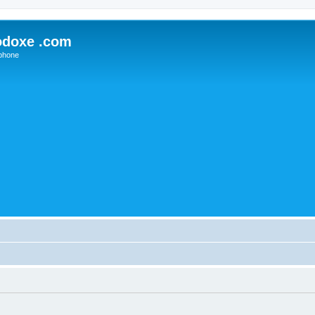
odoxe .com
phone