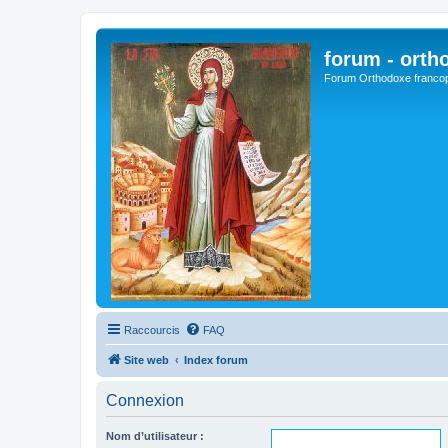
forum - orth
Forum Orthodoxe franco
Raccourcis
FAQ
Site web
Index forum
Connexion
Nom d’utilisateur :