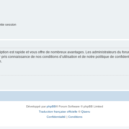
tte session
cription est rapide et vous offre de nombreux avantages. Les administrateurs du fo
ir pris connaissance de nos conditions d’utilisation et de notre politique de confide
n.
Développé par
phpBB
® Forum Software © phpBB Limited
Traduction française officielle
©
Qiaeru
Confidentialité
|
Conditions