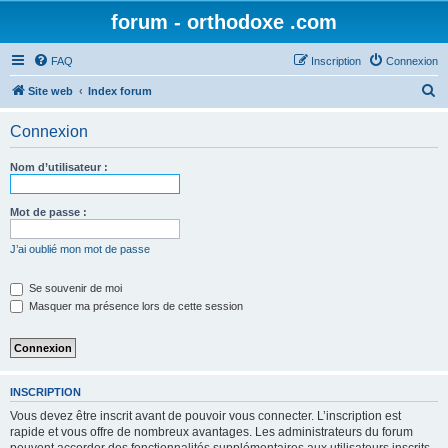
forum - orthodoxe .com
FAQ
Inscription
Connexion
R
Site web
Index forum
e
Connexion
c
h
Nom d’utilisateur :
e
r
Mot de passe :
c
J’ai oublié mon mot de passe
h
e
Se souvenir de moi
Masquer ma présence lors de cette session
r
INSCRIPTION
Vous devez être inscrit avant de pouvoir vous connecter. L’inscription est
rapide et vous offre de nombreux avantages. Les administrateurs du forum
peuvent accorder des fonctionnalités supplémentaires aux utilisateurs inscrits.