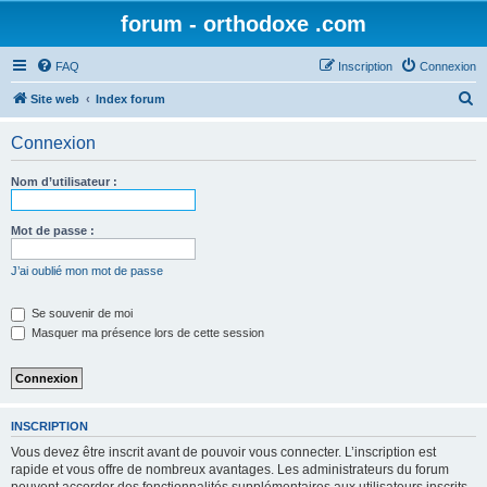
forum - orthodoxe .com
FAQ
Inscription
Connexion
R
Site web
Index forum
e
Connexion
c
h
Nom d’utilisateur :
e
r
Mot de passe :
c
J’ai oublié mon mot de passe
h
e
Se souvenir de moi
Masquer ma présence lors de cette session
r
INSCRIPTION
Vous devez être inscrit avant de pouvoir vous connecter. L’inscription est
rapide et vous offre de nombreux avantages. Les administrateurs du forum
peuvent accorder des fonctionnalités supplémentaires aux utilisateurs inscrits.