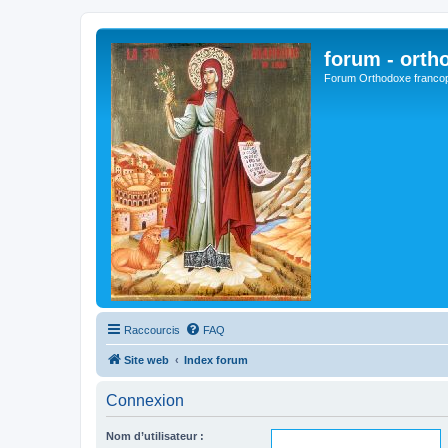
forum - orth
Forum Orthodoxe franco
Raccourcis
FAQ
Site web
Index forum
Connexion
Nom d’utilisateur :