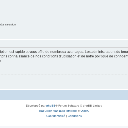
tte session
cription est rapide et vous offre de nombreux avantages. Les administrateurs du fo
ir pris connaissance de nos conditions d’utilisation et de notre politique de confide
n.
Développé par
phpBB
® Forum Software © phpBB Limited
Traduction française officielle
©
Qiaeru
Confidentialité
|
Conditions