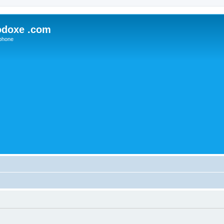
odoxe .com
phone