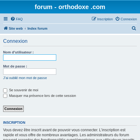
forum - orthodoxe .com
FAQ
Inscription
Connexion
R
Site web
Index forum
e
Connexion
c
h
Nom d’utilisateur :
e
r
Mot de passe :
c
J’ai oublié mon mot de passe
h
e
Se souvenir de moi
Masquer ma présence lors de cette session
r
INSCRIPTION
Vous devez être inscrit avant de pouvoir vous connecter. L’inscription est
rapide et vous offre de nombreux avantages. Les administrateurs du forum
peuvent accorder des fonctionnalités supplémentaires aux utilisateurs inscrits.