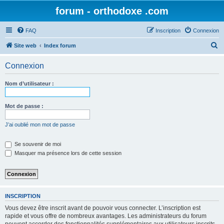
forum - orthodoxe .com
FAQ
Inscription
Connexion
R
Site web
Index forum
e
Connexion
c
h
Nom d’utilisateur :
e
r
Mot de passe :
c
J’ai oublié mon mot de passe
h
e
Se souvenir de moi
Masquer ma présence lors de cette session
r
INSCRIPTION
Vous devez être inscrit avant de pouvoir vous connecter. L’inscription est
rapide et vous offre de nombreux avantages. Les administrateurs du forum
peuvent accorder des fonctionnalités supplémentaires aux utilisateurs inscrits.