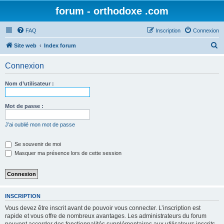
forum - orthodoxe .com
FAQ
Inscription
Connexion
R
Site web
Index forum
e
Connexion
c
h
Nom d’utilisateur :
e
r
Mot de passe :
c
J’ai oublié mon mot de passe
h
e
Se souvenir de moi
Masquer ma présence lors de cette session
r
INSCRIPTION
Vous devez être inscrit avant de pouvoir vous connecter. L’inscription est
rapide et vous offre de nombreux avantages. Les administrateurs du forum
peuvent accorder des fonctionnalités supplémentaires aux utilisateurs inscrits.