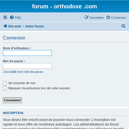
forum - orthodoxe .com
FAQ
Inscription
Connexion
R
Site web
Index forum
e
Connexion
c
h
Nom d’utilisateur :
e
r
Mot de passe :
c
J’ai oublié mon mot de passe
h
e
Se souvenir de moi
Masquer ma présence lors de cette session
r
INSCRIPTION
Vous devez être inscrit avant de pouvoir vous connecter. L’inscription est
rapide et vous offre de nombreux avantages. Les administrateurs du forum
peuvent accorder des fonctionnalités supplémentaires aux utilisateurs inscrits.