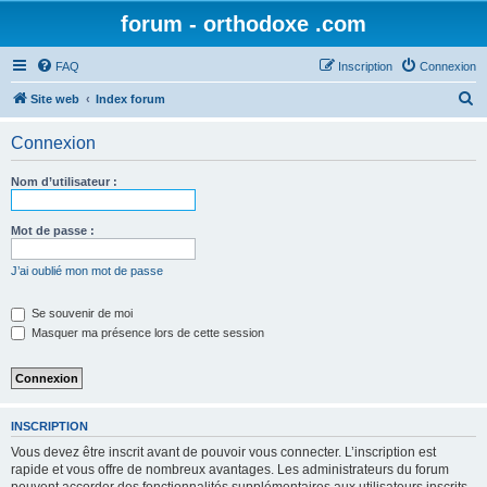
forum - orthodoxe .com
FAQ
Inscription
Connexion
R
Site web
Index forum
e
Connexion
c
h
Nom d’utilisateur :
e
r
Mot de passe :
c
J’ai oublié mon mot de passe
h
e
Se souvenir de moi
Masquer ma présence lors de cette session
r
INSCRIPTION
Vous devez être inscrit avant de pouvoir vous connecter. L’inscription est
rapide et vous offre de nombreux avantages. Les administrateurs du forum
peuvent accorder des fonctionnalités supplémentaires aux utilisateurs inscrits.