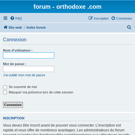
forum - orthodoxe .com
FAQ
Inscription
Connexion
R
Site web
Index forum
e
Connexion
c
h
Nom d’utilisateur :
e
r
Mot de passe :
c
J’ai oublié mon mot de passe
h
e
Se souvenir de moi
Masquer ma présence lors de cette session
r
INSCRIPTION
Vous devez être inscrit avant de pouvoir vous connecter. L’inscription est
rapide et vous offre de nombreux avantages. Les administrateurs du forum
peuvent accorder des fonctionnalités supplémentaires aux utilisateurs inscrits.