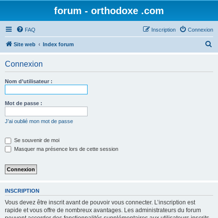
forum - orthodoxe .com
FAQ
Inscription
Connexion
R
Site web
Index forum
e
Connexion
c
h
Nom d’utilisateur :
e
r
Mot de passe :
c
J’ai oublié mon mot de passe
h
e
Se souvenir de moi
Masquer ma présence lors de cette session
r
INSCRIPTION
Vous devez être inscrit avant de pouvoir vous connecter. L’inscription est
rapide et vous offre de nombreux avantages. Les administrateurs du forum
peuvent accorder des fonctionnalités supplémentaires aux utilisateurs inscrits.