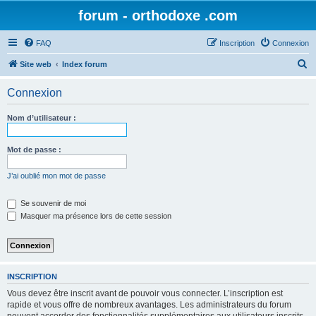
forum - orthodoxe .com
FAQ
Inscription
Connexion
R
Site web
Index forum
e
Connexion
c
h
Nom d’utilisateur :
e
r
Mot de passe :
c
J’ai oublié mon mot de passe
h
e
Se souvenir de moi
Masquer ma présence lors de cette session
r
INSCRIPTION
Vous devez être inscrit avant de pouvoir vous connecter. L’inscription est
rapide et vous offre de nombreux avantages. Les administrateurs du forum
peuvent accorder des fonctionnalités supplémentaires aux utilisateurs inscrits.