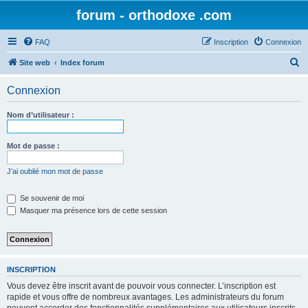
forum - orthodoxe .com
FAQ
Inscription
Connexion
R
Site web
Index forum
e
Connexion
c
h
Nom d’utilisateur :
e
r
Mot de passe :
c
J’ai oublié mon mot de passe
h
e
Se souvenir de moi
Masquer ma présence lors de cette session
r
INSCRIPTION
Vous devez être inscrit avant de pouvoir vous connecter. L’inscription est
rapide et vous offre de nombreux avantages. Les administrateurs du forum
peuvent accorder des fonctionnalités supplémentaires aux utilisateurs inscrits.