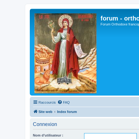
forum - orth
Forum Orthodoxe franco
Raccourcis
FAQ
Site web
Index forum
Connexion
Nom d’utilisateur :