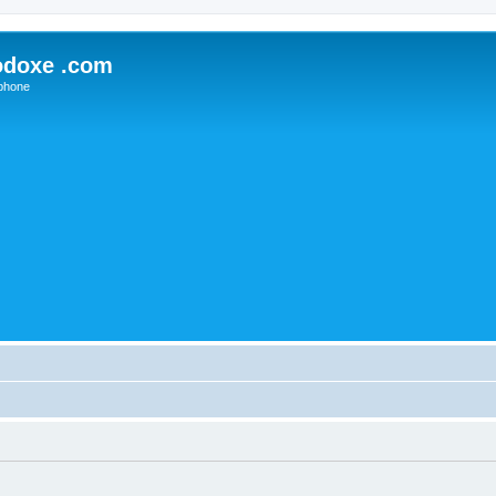
odoxe .com
phone