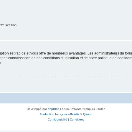
tte session
cription est rapide et vous offre de nombreux avantages. Les administrateurs du fo
ir pris connaissance de nos conditions d’utilisation et de notre politique de confide
n.
Développé par
phpBB
® Forum Software © phpBB Limited
Traduction française officielle
©
Qiaeru
Confidentialité
|
Conditions