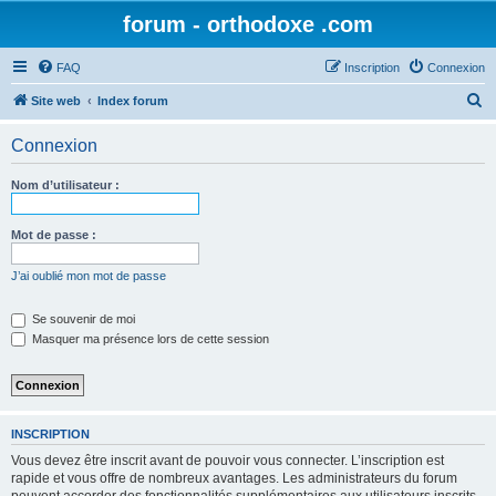
forum - orthodoxe .com
FAQ
Inscription
Connexion
R
Site web
Index forum
e
Connexion
c
h
Nom d’utilisateur :
e
r
Mot de passe :
c
J’ai oublié mon mot de passe
h
e
Se souvenir de moi
Masquer ma présence lors de cette session
r
INSCRIPTION
Vous devez être inscrit avant de pouvoir vous connecter. L’inscription est
rapide et vous offre de nombreux avantages. Les administrateurs du forum
peuvent accorder des fonctionnalités supplémentaires aux utilisateurs inscrits.