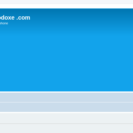
odoxe .com
phone