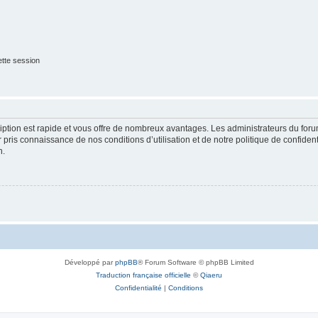
tte session
cription est rapide et vous offre de nombreux avantages. Les administrateurs du fo
ir pris connaissance de nos conditions d’utilisation et de notre politique de confide
n.
Développé par
phpBB
® Forum Software © phpBB Limited
Traduction française officielle
©
Qiaeru
Confidentialité
|
Conditions