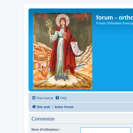
forum - orth
Forum Orthodoxe franco
Raccourcis
FAQ
Site web
Index forum
Connexion
Nom d’utilisateur :