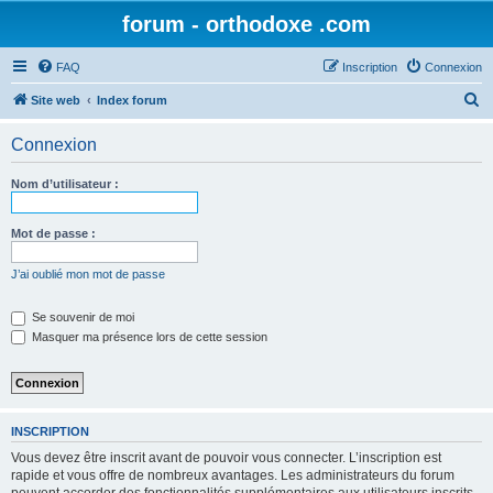
forum - orthodoxe .com
FAQ
Inscription
Connexion
R
Site web
Index forum
e
Connexion
c
h
Nom d’utilisateur :
e
r
Mot de passe :
c
J’ai oublié mon mot de passe
h
e
Se souvenir de moi
Masquer ma présence lors de cette session
r
INSCRIPTION
Vous devez être inscrit avant de pouvoir vous connecter. L’inscription est
rapide et vous offre de nombreux avantages. Les administrateurs du forum
peuvent accorder des fonctionnalités supplémentaires aux utilisateurs inscrits.