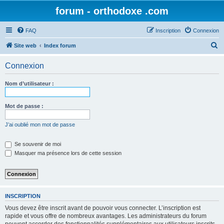
forum - orthodoxe .com
FAQ
Inscription
Connexion
R
Site web
Index forum
e
Connexion
c
h
Nom d’utilisateur :
e
r
Mot de passe :
c
J’ai oublié mon mot de passe
h
e
Se souvenir de moi
Masquer ma présence lors de cette session
r
INSCRIPTION
Vous devez être inscrit avant de pouvoir vous connecter. L’inscription est
rapide et vous offre de nombreux avantages. Les administrateurs du forum
peuvent accorder des fonctionnalités supplémentaires aux utilisateurs inscrits.