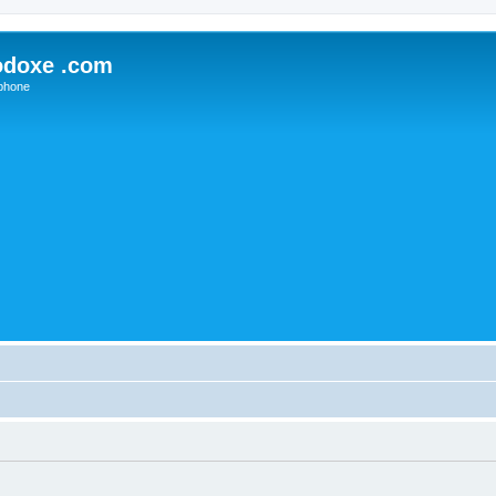
odoxe .com
phone