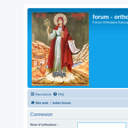
forum - orth
Forum Orthodoxe franco
Raccourcis
FAQ
Site web
Index forum
Connexion
Nom d’utilisateur :