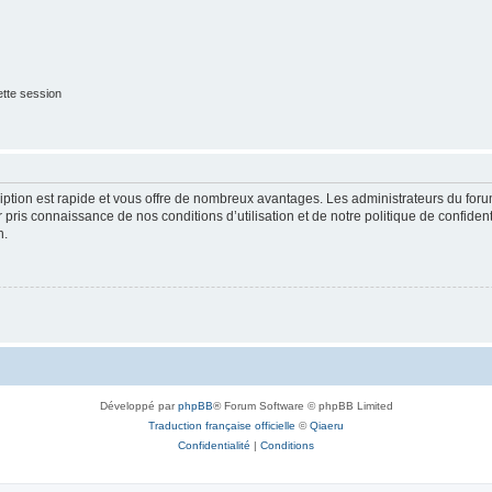
tte session
cription est rapide et vous offre de nombreux avantages. Les administrateurs du fo
ir pris connaissance de nos conditions d’utilisation et de notre politique de confide
n.
Développé par
phpBB
® Forum Software © phpBB Limited
Traduction française officielle
©
Qiaeru
Confidentialité
|
Conditions